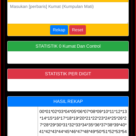
Rekap
Reset
STATISTIK 0 Kumat Dan Control
STATISTIK PER DIGIT
HASIL REKAP
00*01*02*03*04*05*06*07*08*09*10*11*12*13
*14*15*16*17*18*19*20*21*22*23*24*25*26*2
7*28*29*30*31*32*33*34*35*36*37*38*39*40*
41*42*43*44*45*46*47*48*49*50*51*52*53*54