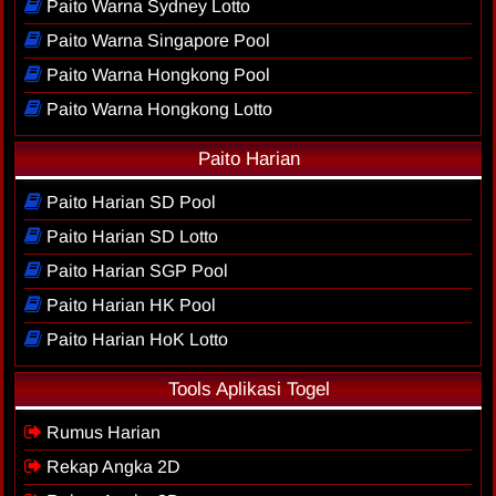
Paito Warna Sydney Lotto
Paito Warna Singapore Pool
Paito Warna Hongkong Pool
Paito Warna Hongkong Lotto
Paito Harian
Paito Harian SD Pool
Paito Harian SD Lotto
Paito Harian SGP Pool
Paito Harian HK Pool
Paito Harian HoK Lotto
Tools Aplikasi Togel

Rumus Harian

Rekap Angka 2D