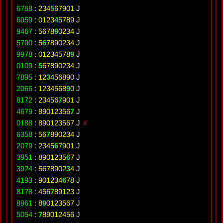
6768
:
2
3
4
5
6
7
9
0
1
J
6959
:
0
1
2
3
4
5
7
8
9
J
9467
:
5
6
7
8
9
0
2
3
4
J
5790
:
5
6
7
8
9
0
2
3
4
J
9978
:
0
1
2
3
4
5
7
8
9
J
0109
:
5
6
7
8
9
0
2
3
4
J
7895
:
1
2
3
4
5
6
8
9
0
J
2066
:
1
2
3
4
5
6
8
9
0
J
8172
:
2
3
4
5
6
7
9
0
1
J
4679
:
8
9
0
1
2
3
5
6
7
J
0188
:
8
9
0
1
2
3
5
6
7
J
✘
6358
:
5
6
7
8
9
0
2
3
4
J
2079
:
2
3
4
5
6
7
9
0
1
J
3951
:
8
9
0
1
2
3
5
6
7
J
3924
:
5
6
7
8
9
0
2
3
4
J
4193
:
9
0
1
2
3
4
6
7
8
J
8178
:
4
5
6
7
8
9
1
2
3
J
8961
:
8
9
0
1
2
3
5
6
7
J
5054
:
7
8
9
0
1
2
4
5
6
J