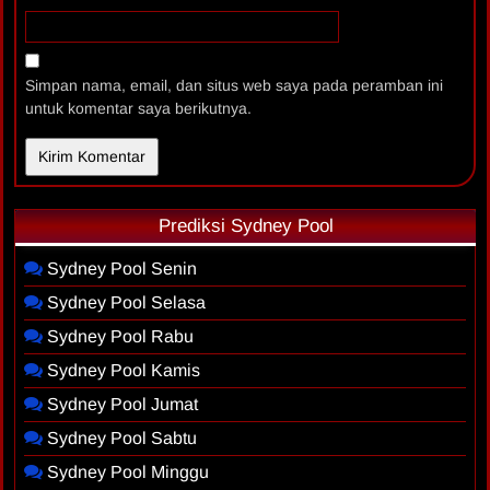
Simpan nama, email, dan situs web saya pada peramban ini
untuk komentar saya berikutnya.
Prediksi Sydney Pool
Sydney Pool Senin
Sydney Pool Selasa
Sydney Pool Rabu
Sydney Pool Kamis
Sydney Pool Jumat
Sydney Pool Sabtu
Sydney Pool Minggu