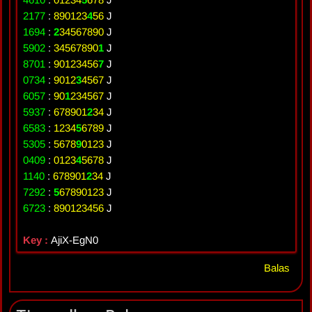
2177
:
8
9
0
1
2
3
4
5
6
J
1694
:
2
3
4
5
6
7
8
9
0
J
5902
:
3
4
5
6
7
8
9
0
1
J
8701
:
9
0
1
2
3
4
5
6
7
J
0734
:
9
0
1
2
3
4
5
6
7
J
6057
:
9
0
1
2
3
4
5
6
7
J
5937
:
6
7
8
9
0
1
2
3
4
J
6583
:
1
2
3
4
5
6
7
8
9
J
5305
:
5
6
7
8
9
0
1
2
3
J
0409
:
0
1
2
3
4
5
6
7
8
J
1140
:
6
7
8
9
0
1
2
3
4
J
7292
:
5
6
7
8
9
0
1
2
3
J
6723
:
8
9
0
1
2
3
4
5
6
J
Key :
AjiX-EgN0
Balas