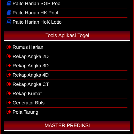
Paito Harian SGP Pool
Paito Harian HK Pool
Paito Harian HoK Lotto
Tools Aplikasi Togel

Rumus Harian

Rekap Angka 2D

Rekap Angka 3D

Rekap Angka 4D

Rekap Angka CT

Rekap Kumat

Generator Bbfs

Pola Tarung
MASTER PREDIKSI