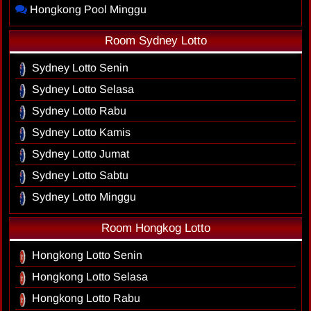
Hongkong Pool Minggu
Room Sydney Lotto
Sydney Lotto Senin
Sydney Lotto Selasa
Sydney Lotto Rabu
Sydney Lotto Kamis
Sydney Lotto Jumat
Sydney Lotto Sabtu
Sydney Lotto Minggu
Room Hongkog Lotto
Hongkong Lotto Senin
Hongkong Lotto Selasa
Hongkong Lotto Rabu