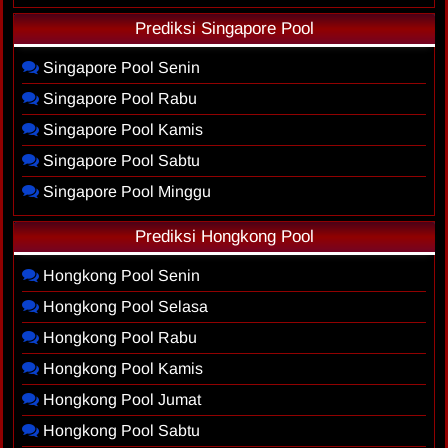
Prediksi Singapore Pool
Singapore Pool Senin
Singapore Pool Rabu
Singapore Pool Kamis
Singapore Pool Sabtu
Singapore Pool Minggu
Prediksi Hongkong Pool
Hongkong Pool Senin
Hongkong Pool Selasa
Hongkong Pool Rabu
Hongkong Pool Kamis
Hongkong Pool Jumat
Hongkong Pool Sabtu