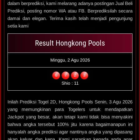
dalam berprediksi, kami melarang adanya postingan Jual Beli
Prediksi, posting nomor WA atau FB. Berprediksilah secara
damai dan elegan. Terima kasih telah menjadi pengunjung
setia kami
Result Hongkong Pools
Minggu, 2 Agu 2026
6
7
2
3
Shio : 11
Inilah Prediksi Togel 2D, Hongkong Pools Senin, 3 Agu 2026
yang memungkinan para Togelers untuk mendapatkan
Jackpot yang besar, akan tetapi kami tidak bisa menyakini
bahwa angka tersebut 100% jitu karena bagaimanapun ini
hanyalah angka prediksi agar nantinya angka yang dipasang
akan keluar dan kena. Kami sarankan kepada anda agar