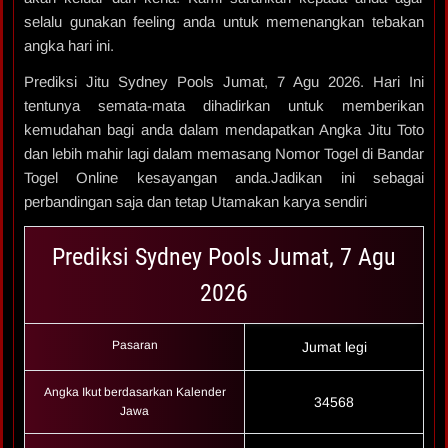
selalu gunakan feeling anda untuk memenangkan tebakan
angka hari ini.
Prediksi Jitu Sydney Pools Jumat, 7 Agu 2026. Hari Ini
tentunya semata-mata dihadirkan untuk memberikan
kemudahan bagi anda dalam mendapatkan Angka Jitu Toto
dan lebih mahir lagi dalam memasang Nomor Togel di Bandar
Togel Online kesayangan anda.Jadikan ini sebagai
perbandingan saja dan tetap Utamakan karya sendiri
Prediksi Sydney Pools Jumat, 7 Agu
2026
Pasaran
Jumat legi
Angka Ikut berdasarkan Kalender
34568
Jawa