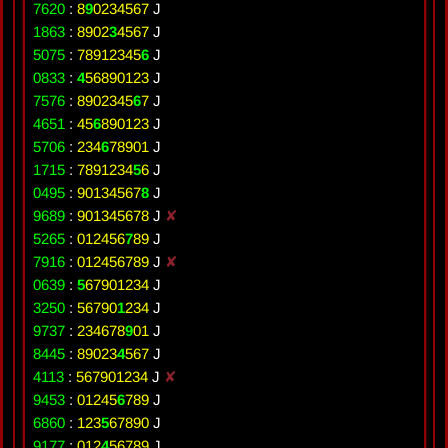
7620
:
8
9
0
2
3
4
5
6
7
J
1863
:
8
9
0
2
3
4
5
6
7
J
5075
:
7
8
9
1
2
3
4
5
6
J
0833
:
4
5
6
8
9
0
1
2
3
J
7576
:
8
9
0
2
3
4
5
6
7
J
4651
:
4
5
6
8
9
0
1
2
3
J
5706
:
2
3
4
6
7
8
9
0
1
J
1715
:
7
8
9
1
2
3
4
5
6
J
0495
:
9
0
1
3
4
5
6
7
8
J
9689
:
9
0
1
3
4
5
6
7
8
J
✘
5265
:
0
1
2
4
5
6
7
8
9
J
7916
:
0
1
2
4
5
6
7
8
9
J
✘
0639
:
5
6
7
9
0
1
2
3
4
J
3250
:
5
6
7
9
0
1
2
3
4
J
9737
:
2
3
4
6
7
8
9
0
1
J
8445
:
8
9
0
2
3
4
5
6
7
J
4113
:
5
6
7
9
0
1
2
3
4
J
✘
9453
:
0
1
2
4
5
6
7
8
9
J
6860
:
1
2
3
5
6
7
8
9
0
J
9177
:
0
1
2
4
5
6
7
8
9
J