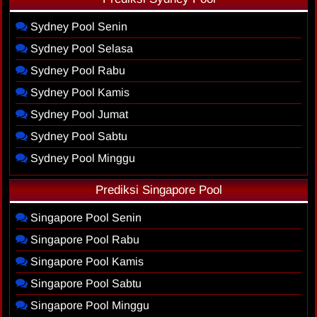
Sydney Pool Senin
Sydney Pool Selasa
Sydney Pool Rabu
Sydney Pool Kamis
Sydney Pool Jumat
Sydney Pool Sabtu
Sydney Pool Minggu
Prediksi Singapore Pool
Singapore Pool Senin
Singapore Pool Rabu
Singapore Pool Kamis
Singapore Pool Sabtu
Singapore Pool Minggu