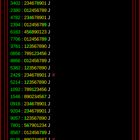
3402
:
2
3
4
6
7
8
9
0
1
J
2380
:
0
1
2
4
5
6
7
8
9
J
4782
:
2
3
4
6
7
8
9
0
1
J
2394
:
0
1
2
4
5
6
7
8
9
J
6163
:
4
5
6
8
9
0
1
2
3
J
7706
:
0
1
2
4
5
6
7
8
9
J
3781
:
1
2
3
5
6
7
8
9
0
J
0856
:
7
8
9
1
2
3
4
5
6
J
8866
:
0
1
2
4
5
6
7
8
9
J
5382
:
1
2
3
5
6
7
8
9
0
J
2429
:
2
3
4
6
7
8
9
0
1
J
✘
5214
:
1
2
3
5
6
7
8
9
0
J
1092
:
7
8
9
1
2
3
4
5
6
J
1546
:
8
9
0
2
3
4
5
6
7
J
0916
:
2
3
4
6
7
8
9
0
1
J
9204
:
2
3
4
6
7
8
9
0
1
J
9057
:
1
2
3
5
6
7
8
9
0
J
7801
:
5
6
7
9
0
1
2
3
4
J
8587
:
0
1
2
4
5
6
7
8
9
J
9135
:
8
9
0
2
3
4
5
6
7
J
✘