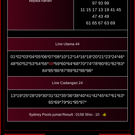
kepala harian
97 93 99
11 15 17 13 19 41 45
47 43 49
61 65 67 63 69
Line Utama 44
01*02*03*04*05*06*07*08*10*12*14*16*18*20*21*23*24*46*
58
48*50*52*53*54*56*
*59*60*64*68*70*74*78*80*81*82*83*
84*85*86*87*89*92*96*98*
Line Cadangan 24
13*19*25*28*29*30*31*32*35*36*38*40*41*42*45*47*61*63*
65*69*79*91*95*97*
Sydney Pools jumat Result : 0158 Shio : 10