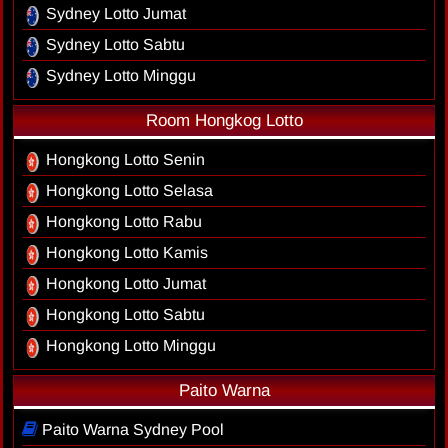
Sydney Lotto Jumat
Sydney Lotto Sabtu
Sydney Lotto Minggu
Room Hongkog Lotto
Hongkong Lotto Senin
Hongkong Lotto Selasa
Hongkong Lotto Rabu
Hongkong Lotto Kamis
Hongkong Lotto Jumat
Hongkong Lotto Sabtu
Hongkong Lotto Minggu
Paito Warna
Paito Warna Sydney Pool