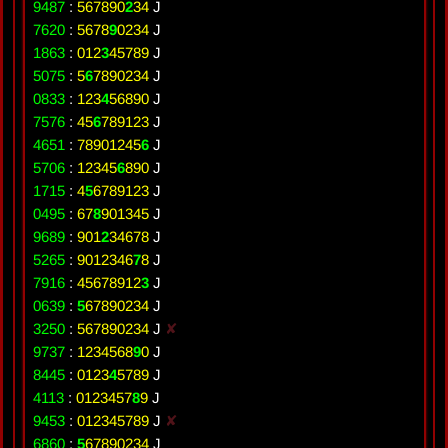
9487
:
5
6
7
8
9
0
2
3
4
J
7620
:
5
6
7
8
9
0
2
3
4
J
1863
:
0
1
2
3
4
5
7
8
9
J
5075
:
5
6
7
8
9
0
2
3
4
J
0833
:
1
2
3
4
5
6
8
9
0
J
7576
:
4
5
6
7
8
9
1
2
3
J
4651
:
7
8
9
0
1
2
4
5
6
J
5706
:
1
2
3
4
5
6
8
9
0
J
1715
:
4
5
6
7
8
9
1
2
3
J
0495
:
6
7
8
9
0
1
3
4
5
J
9689
:
9
0
1
2
3
4
6
7
8
J
5265
:
9
0
1
2
3
4
6
7
8
J
7916
:
4
5
6
7
8
9
1
2
3
J
0639
:
5
6
7
8
9
0
2
3
4
J
3250
:
5
6
7
8
9
0
2
3
4
J
✘
9737
:
1
2
3
4
5
6
8
9
0
J
8445
:
0
1
2
3
4
5
7
8
9
J
4113
:
0
1
2
3
4
5
7
8
9
J
9453
:
0
1
2
3
4
5
7
8
9
J
✘
6860
:
5
6
7
8
9
0
2
3
4
J