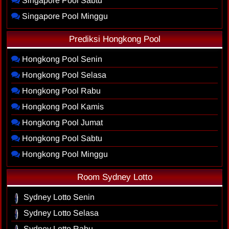
Singapore Pool Sabtu
Singapore Pool Minggu
Prediksi Hongkong Pool
Hongkong Pool Senin
Hongkong Pool Selasa
Hongkong Pool Rabu
Hongkong Pool Kamis
Hongkong Pool Jumat
Hongkong Pool Sabtu
Hongkong Pool Minggu
Room Sydney Lotto
Sydney Lotto Senin
Sydney Lotto Selasa
Sydney Lotto Rabu