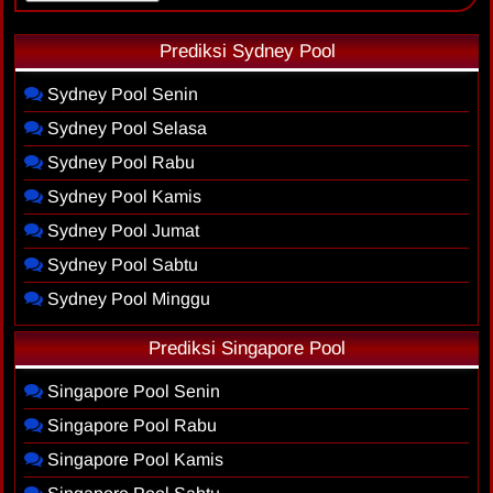
Prediksi Sydney Pool
Sydney Pool Senin
Sydney Pool Selasa
Sydney Pool Rabu
Sydney Pool Kamis
Sydney Pool Jumat
Sydney Pool Sabtu
Sydney Pool Minggu
Prediksi Singapore Pool
Singapore Pool Senin
Singapore Pool Rabu
Singapore Pool Kamis