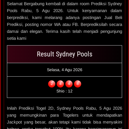
Selamat Bergabung kembali di dalam room Prediksi Sydney
Pools Rabu, 5 Agu 2026. Untuk kenyamanan dalam
berprediksi, kami melarang adanya postingan Jual Beli
Prediksi, posting nomor WA atau FB. Berprediksilah secara
damai dan elegan. Terima kasih telah menjadi pengunjung
setia kami
Result Sydney Pools
Selasa, 4 Agu 2026
2
4
4
8
Shio : 12
Inilah Prediksi Togel 2D, Sydney Pools Rabu, 5 Agu 2026
yang memungkinan para Togelers untuk mendapatkan
Jackpot yang besar, akan tetapi kami tidak bisa menyakini
bahwa angka tersebut 100% jitu karena bagaimanapun ini