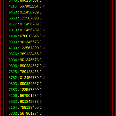
8445
:
8
9
0
2
3
4
5
6
7
J
4113
:
5
6
7
9
0
1
2
3
4
J
✘
9453
:
0
1
2
4
5
6
7
8
9
J
6860
:
1
2
3
5
6
7
8
9
0
J
9177
:
0
1
2
4
5
6
7
8
9
J
2013
:
0
1
2
4
5
6
7
8
9
J
✘
1484
:
6
7
8
0
1
2
3
4
5
J
✘
9890
:
9
0
1
3
4
5
6
7
8
J
4139
:
1
2
3
5
6
7
8
9
0
J
✘
0376
:
7
8
9
1
2
3
4
5
6
J
6934
:
9
0
1
3
4
5
6
7
8
J
9606
:
8
9
0
2
3
4
5
6
7
J
✘
7628
:
7
8
9
1
2
3
4
5
6
J
3782
:
0
1
2
4
5
6
7
8
9
J
✘
9893
:
8
9
0
2
3
4
5
6
7
J
7683
:
1
2
3
5
6
7
8
9
0
J
5206
:
5
6
7
9
0
1
2
3
4
J
8652
:
9
0
1
3
4
5
6
7
8
J
5164
:
7
8
9
1
2
3
4
5
6
J
5302
:
5
6
7
9
0
1
2
3
4
J