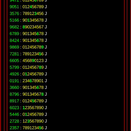
9051
:
0
1
2
4
5
6
7
8
9
J
3576
:
7
8
9
1
2
3
4
5
6
J
5166
:
9
0
1
3
4
5
6
7
8
J
9682
:
8
9
0
2
3
4
5
6
7
J
6789
:
9
0
1
3
4
5
6
7
8
J
8424
:
9
0
1
3
4
5
6
7
8
J
9869
:
0
1
2
4
5
6
7
8
9
J
7281
:
7
8
9
1
2
3
4
5
6
J
6605
:
4
5
6
8
9
0
1
2
3
J
5799
:
0
1
2
4
5
6
7
8
9
J
4926
:
0
1
2
4
5
6
7
8
9
J
0191
:
2
3
4
6
7
8
9
0
1
J
3660
:
9
0
1
3
4
5
6
7
8
J
8796
:
9
0
1
3
4
5
6
7
8
J
8917
:
0
1
2
4
5
6
7
8
9
J
6023
:
1
2
3
5
6
7
8
9
0
J
5446
:
0
1
2
4
5
6
7
8
9
J
2728
:
1
2
3
5
6
7
8
9
0
J
2357
:
7
8
9
1
2
3
4
5
6
J