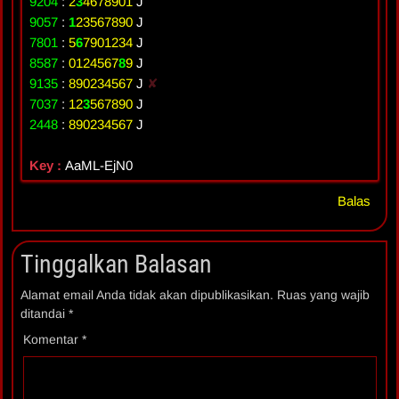
9204
:
2
3
4
6
7
8
9
0
1
J
9057
:
1
2
3
5
6
7
8
9
0
J
7801
:
5
6
7
9
0
1
2
3
4
J
8587
:
0
1
2
4
5
6
7
8
9
J
9135
:
8
9
0
2
3
4
5
6
7
J
✘
7037
:
1
2
3
5
6
7
8
9
0
J
2448
:
8
9
0
2
3
4
5
6
7
J
Key :
AaML-EjN0
Balas
Tinggalkan Balasan
Alamat email Anda tidak akan dipublikasikan.
Ruas yang wajib
ditandai
*
Komentar
*