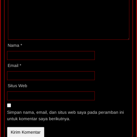
Nama
*
Email
*
Situs Web
Simpan nama, email, dan situs web saya pada peramban ini
untuk komentar saya berikutnya.