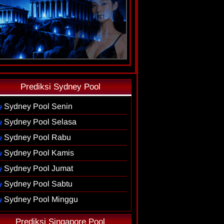
Prediksi Sydney Pool
Sydney Pool Senin
Sydney Pool Selasa
Sydney Pool Rabu
Sydney Pool Kamis
Sydney Pool Jumat
Sydney Pool Sabtu
Sydney Pool Minggu
Prediksi Singapore Pool