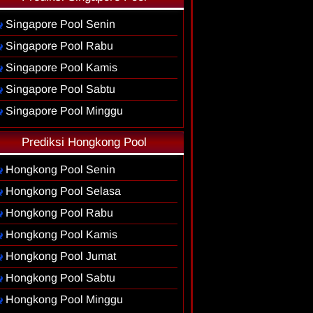
Singapore Pool Senin
Singapore Pool Rabu
Singapore Pool Kamis
Singapore Pool Sabtu
Singapore Pool Minggu
Prediksi Hongkong Pool
Hongkong Pool Senin
Hongkong Pool Selasa
Hongkong Pool Rabu
Hongkong Pool Kamis
Hongkong Pool Jumat
Hongkong Pool Sabtu
Hongkong Pool Minggu