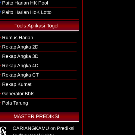
Paito Harian HK Pool
Paito Harian HoK Lotto
Tools Aplikasi Togel

Rumus Harian

Rekap Angka 2D

Rekap Angka 3D

Rekap Angka 4D

Rekap Angka CT

Rekap Kumat

Generator Bbfs

Pola Tarung
MASTER PREDIKSI
CARIANGKAMU
on
Prediksi