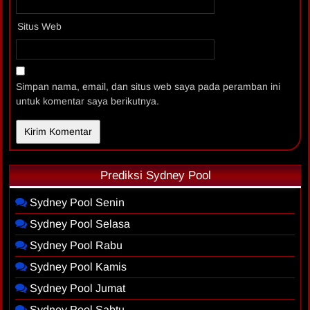
Situs Web
Simpan nama, email, dan situs web saya pada peramban ini
untuk komentar saya berikutnya.
Prediksi Sydney Pool
Sydney Pool Senin
Sydney Pool Selasa
Sydney Pool Rabu
Sydney Pool Kamis
Sydney Pool Jumat
Sydney Pool Sabtu