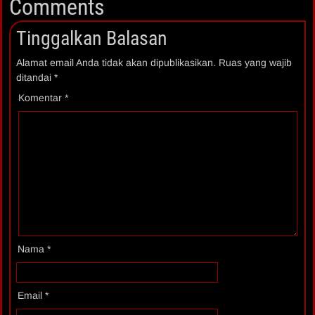
Comments
Tinggalkan Balasan
Alamat email Anda tidak akan dipublikasikan.
Ruas yang wajib
ditandai
*
Komentar
*
Nama
*
Email
*