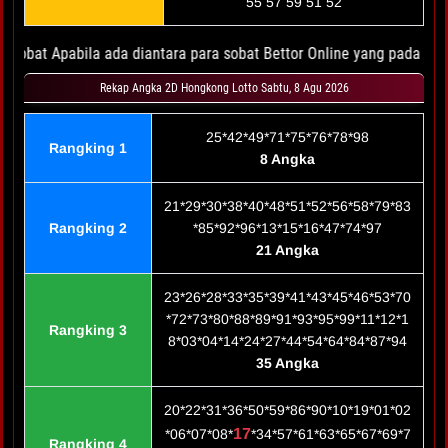
55 57 59 51 52
t Apabila ada diantara para sobat Bettor Online yang pada saat ini 
Rekap Angka 2D Hongkong Lotto Sabtu, 8 Agu 2026
25*42*49*71*75*76*78*98
Rangking 1
8 Angka
21*29*30*38*40*48*51*52*56*58*79*83
Rangking 2
*85*92*96*13*15*16*47*74*97
21 Angka
23*26*28*33*35*39*41*43*45*46*53*70
*72*73*80*88*89*91*93*95*99*11*12*1
Rangking 3
8*03*04*14*24*27*44*54*64*84*87*94
35 Angka
20*22*31*36*50*59*86*90*10*19*01*02
*06*07*08*
*34*57*61*63*65*67*69*7
Rangking 4