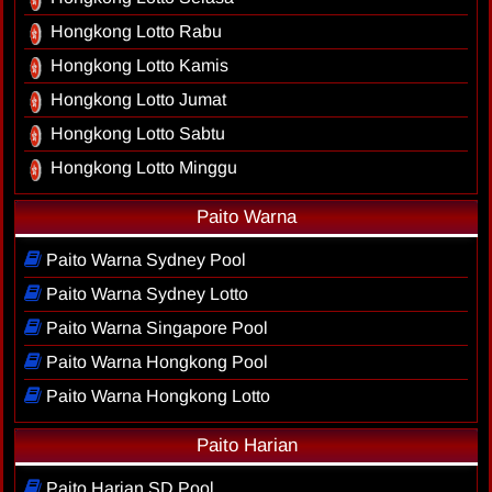
Hongkong Lotto Rabu
Hongkong Lotto Kamis
Hongkong Lotto Jumat
Hongkong Lotto Sabtu
Hongkong Lotto Minggu
Paito Warna
Paito Warna Sydney Pool
Paito Warna Sydney Lotto
Paito Warna Singapore Pool
Paito Warna Hongkong Pool
Paito Warna Hongkong Lotto
Paito Harian
Paito Harian SD Pool