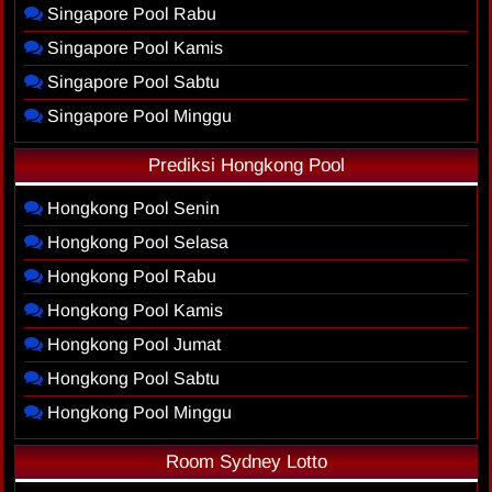
Singapore Pool Rabu
Singapore Pool Kamis
Singapore Pool Sabtu
Singapore Pool Minggu
Prediksi Hongkong Pool
Hongkong Pool Senin
Hongkong Pool Selasa
Hongkong Pool Rabu
Hongkong Pool Kamis
Hongkong Pool Jumat
Hongkong Pool Sabtu
Hongkong Pool Minggu
Room Sydney Lotto