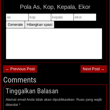
Pola As, Kop, Kepala, Ekor
← Previous Post
Next Post →
Comments
Tinggalkan Balasan
Alamat email Anda tidak akan dipublikasikan.
Ruas yang wajib
ditandai
*