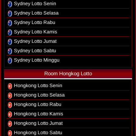
Sydney Lotto Senin
Sydney Lotto Selasa
Sydney Lotto Rabu
Sydney Lotto Kamis
Sydney Lotto Jumat
Sydney Lotto Sabtu
Sydney Lotto Minggu
Room Hongkog Lotto
Hongkong Lotto Senin
Hongkong Lotto Selasa
Hongkong Lotto Rabu
Hongkong Lotto Kamis
Hongkong Lotto Jumat
Hongkong Lotto Sabtu