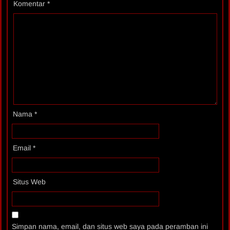
Komentar
*
Nama
*
Email
*
Situs Web
Simpan nama, email, dan situs web saya pada peramban ini