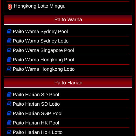
Hongkong Lotto Minggu
Paito Warna
Paito Warna Sydney Pool
Paito Warna Sydney Lotto
Paito Warna Singapore Pool
Paito Warna Hongkong Pool
Paito Warna Hongkong Lotto
Paito Harian
Paito Harian SD Pool
Paito Harian SD Lotto
Paito Harian SGP Pool
Paito Harian HK Pool
Paito Harian HoK Lotto