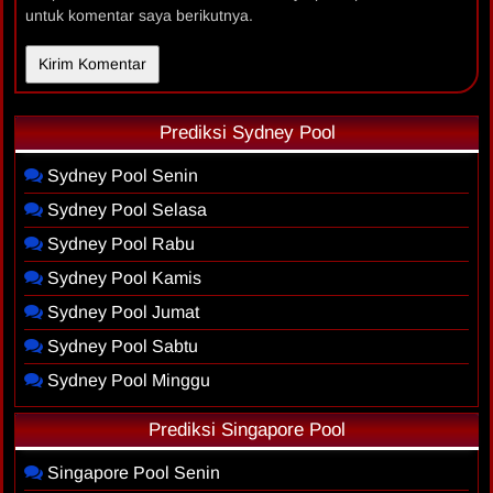
untuk komentar saya berikutnya.
Prediksi Sydney Pool
Sydney Pool Senin
Sydney Pool Selasa
Sydney Pool Rabu
Sydney Pool Kamis
Sydney Pool Jumat
Sydney Pool Sabtu
Sydney Pool Minggu
Prediksi Singapore Pool
Singapore Pool Senin